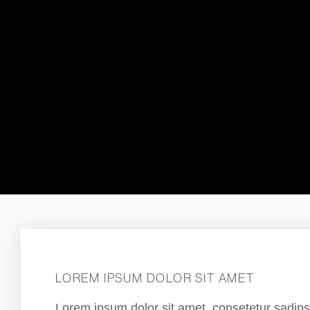
LOREM IPSUM DOLOR SIT AMET
Lorem ipsum dolor sit amet, consetetur sadip